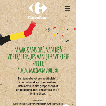
maak kans op 1 van de 5
voetbaltenues van je favoriete
speler
t.w.v. maximum 250euro
Een tenue bevat een voetbalshirt,
voetbalbroek en 1 paar sokken.
Deze acctie is niet gesponsord of
ondersteund door The Official RBFA
Online Shop.
Disclaimer:
Kleuren en details van producten kunnen afwijken