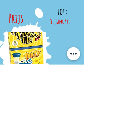
tot:
Prijs
31 Januari
Meer weten over onze
tomaatjes?