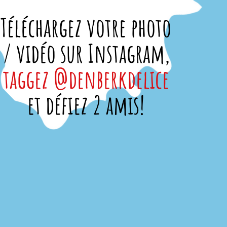
Téléchargez votre photo
/ vidéo sur Instagram,
taggez @denberkdelice
et défiez 2 amis!