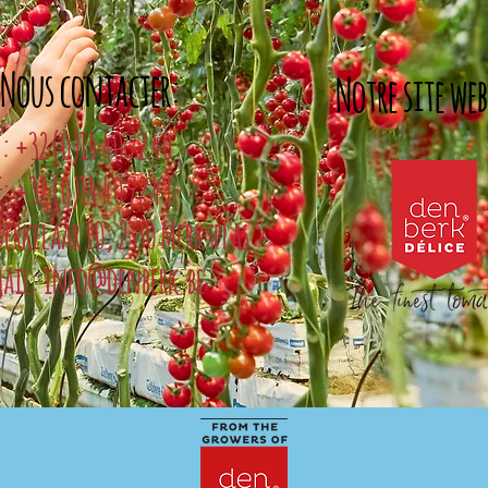
Nous contacter:
Notre site web
T:
+32 (
0)14 40 72 40
F:
+32 (0)14 40 72 49
Berkelaar 10, 2330 Merksplas
ail:
info@denberk.be