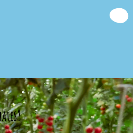
mates?